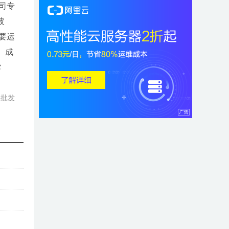
司专
玻
要运
、成
常
工批发