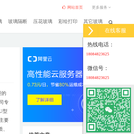
网站首页
更多服务
璃
玻璃隔断
压花玻璃
彩绘打印
其它玻璃
在线客服
热线电话：
18084823625
微信号：
18084823625
型的
司专
U型
主要
质、