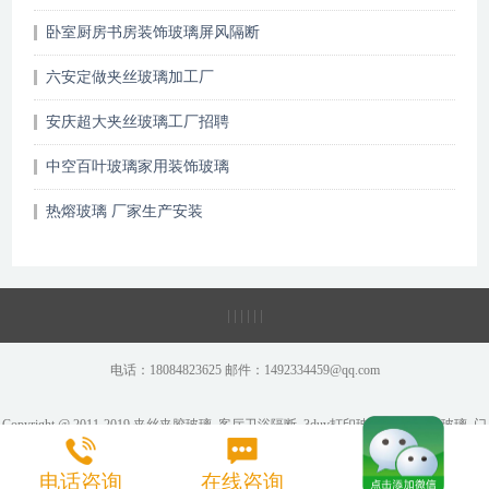
卧室厨房书房装饰玻璃屏风隔断
六安定做夹丝玻璃加工厂
安庆超大夹丝玻璃工厂招聘
中空百叶玻璃家用装饰玻璃
热熔玻璃 厂家生产安装
|
|
|
|
|
|
电话：18084823625 邮件：1492334459@qq.com
Copyright @ 2011-2019 夹丝夹胶玻璃_客厅卫浴隔断_3duv打印玻璃_彩绘炫彩玻璃_门
电话咨询
在线咨询
客隔断墙-家装玻璃工厂 All Rights Reserved. 版权所有
地图
Rss