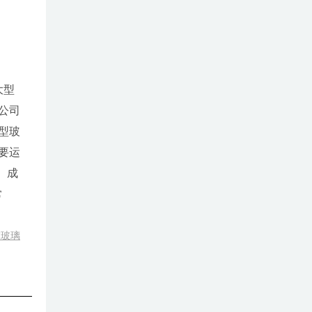
大型
公司
型玻
要运
、成
常
饰玻璃