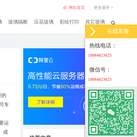
网站首页
更多服务
璃
玻璃隔断
压花玻璃
彩绘打印
其它玻璃
在线客服
热线电话：
18084823625
微信号：
18084823625
型的
司专
要运
、成