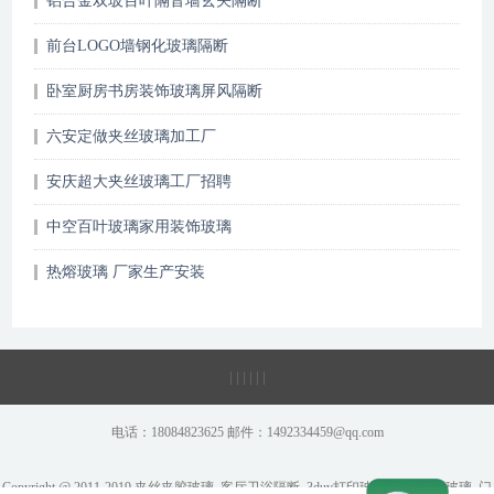
铝合金双玻百叶隔音墙玄关隔断
前台LOGO墙钢化玻璃隔断
卧室厨房书房装饰玻璃屏风隔断
六安定做夹丝玻璃加工厂
安庆超大夹丝玻璃工厂招聘
中空百叶玻璃家用装饰玻璃
热熔玻璃 厂家生产安装
|
|
|
|
|
|
电话：18084823625 邮件：1492334459@qq.com
Copyright @ 2011-2019 夹丝夹胶玻璃_客厅卫浴隔断_3duv打印玻璃_彩绘炫彩玻璃_门