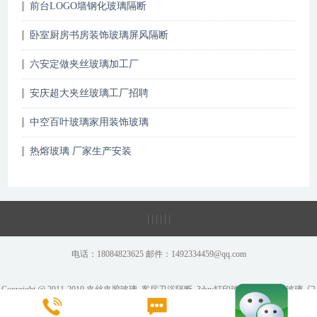
前台LOGO墙钢化玻璃隔断
卧室厨房书房装饰玻璃屏风隔断
六安定做夹丝玻璃加工厂
安庆超大夹丝玻璃工厂招聘
中空百叶玻璃家用装饰玻璃
热熔玻璃 厂家生产安装
|
|
|
|
|
|
电话：18084823625 邮件：1492334459@qq.com
Copyright @ 2011-2019 夹丝夹胶玻璃_客厅卫浴隔断_3duv打印玻璃_彩绘炫彩玻璃_门